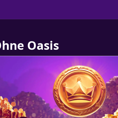
hne Oasis