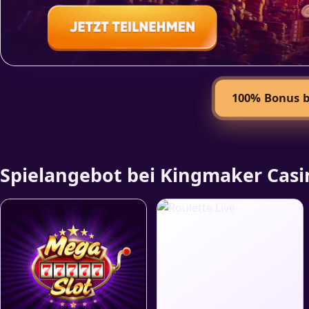
100% Bonus bi
Spielangebot bei Kingmaker Casi