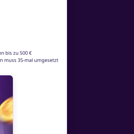
en bis zu 500 €
en muss 35-mal umgesetzt