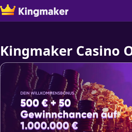
Kingmaker Casino O