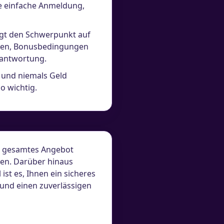
ne einfache Anmeldung,
legt den Schwerpunkt auf
enzen, Bonusbedingungen
rantwortung.
n und niemals Geld
o wichtig.
er gesamtes Angebot
den. Darüber hinaus
ist es, Ihnen ein sicheres
 und einen zuverlässigen