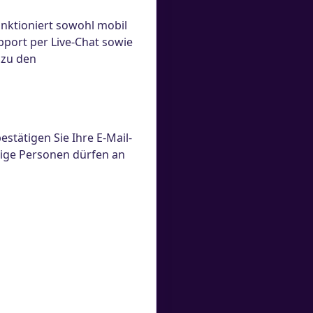
unktioniert sowohl mobil
port per Live-Chat sowie
 zu den
estätigen Sie Ihre E-Mail-
rige Personen dürfen an