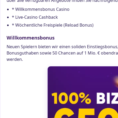
über alle verfügbaren Angebote finden Sie nachfolgend
* Willkommensbonus Casino
* Live-Casino Cashback
* Wöchentliche Freispiele (Reload Bonus)
Willkommensbonus
Neuen Spielern bieten wir einen soliden Einstiegsbonus, 
Bonusguthaben sowie 50 Chancen auf 1 Mio. € obendra
werden.