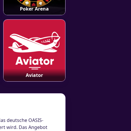
Poker Arena
Aviator
das deutsche OASIS-
ert wird. Das Angebot