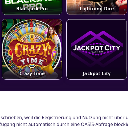
Blackjack Pro
Lightning Dice
Crazy Time
Jackpot City
schrieben, weil die Registrierung und Nutzung nicht über 
 Zugang nicht automatisch durch eine OASIS-Abfrage blocki